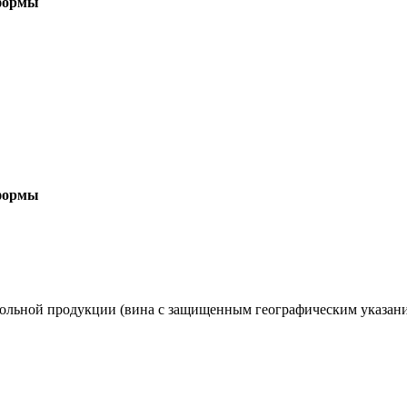
 формы
 формы
гольной продукции (вина с защищенным географическим указан