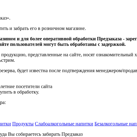
каз».
ить и забрать его в розничном магазине.
газином
и для более оперативной обработки Предзаказа - заре
айте пользователей могут быть
обработаны
с задержкой.
 продукцию, представленные на сайте, носят ознакомительный ха
ьстрим.
резерва, будет известна после подтверждения менеджером/прод
летние посетители сайта
упить в обработку.
питки
Продукты
Слабоалкогольные напитки
Безалкогольные на