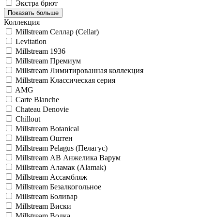
Экстра брют
Показать больше
Коллекция
Millstream Селлар (Cellar)
Levitation
Millstream 1936
Millstream Премиум
Millstream Лимитированная коллекция
Millstream Классическая серия
AMG
Carte Blanche
Chateau Denovie
Chillout
Millstream Botanical
Millstream Oштен
Millstream Pelagus (Пелагус)
Millstream АВ Анжелика Варум
Millstream Аламак (Alamak)
Millstream Ассамбляж
Millstream Безалкогольное
Millstream Боливар
Millstream Виски
Millstream Водка