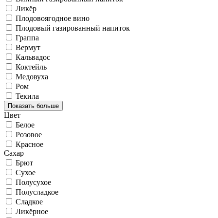
Ликёр
Плодовоягодное вино
Плодовый газированный напиток
Граппа
Вермут
Кальвадос
Коктейль
Медовуха
Ром
Текила
Показать больше
Цвет
Белое
Розовое
Красное
Сахар
Брют
Сухое
Полусухое
Полусладкое
Сладкое
Ликёрное