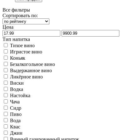
Все фильтры
Сортировать по:
Цена
Тип напитка
Тихое вино
Игристое вино
Коньяк
Безалкогольное вино
Выдержанное вино
Ликёрное вино
Виски
Водка
Настойка
Чача
Сидр
Пиво
Вода
Квас
Джин
Винный газированный напиток