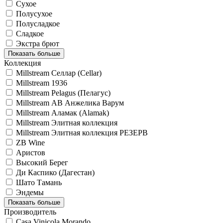
Сухое
Полусухое
Полусладкое
Сладкое
Экстра брют
Показать больше
Коллекция
Millstream Селлар (Cellar)
Millstream 1936
Millstream Pelagus (Пелагус)
Millstream АВ Анжелика Варум
Millstream Аламак (Alamak)
Millstream Элитная коллекция
Millstream Элитная коллекция РЕЗЕРВ
ZB Wine
Аристов
Высокий Берег
Ди Каспико (Дагестан)
Шато Тамань
Эндемы
Показать больше
Производитель
Casa Vinicola Morando