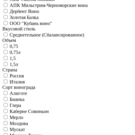
АПК Мильстрим-Черноморские вина
Дербент Вино
Золотая Балка
ООО "Кубань вино"
Вкусовой стиль
Среднетельное (Сбалансированное)
Объем
0,75
0,75л
1,5
1,5л
Страна
Россия
Италия
Сорт винограда
Алиготе
Бианка
Глера
Каберне Совиньон
Мерло
Молдова
Мускат