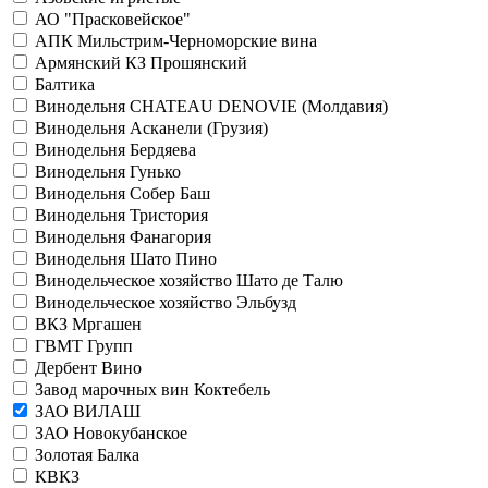
АО "Прасковейское"
АПК Мильстрим-Черноморские вина
Армянский КЗ Прошянский
Балтика
Винодельня CHATEAU DENOVIE (Молдавия)
Винодельня Асканели (Грузия)
Винодельня Бердяева
Винодельня Гунько
Винодельня Собер Баш
Винодельня Тристория
Винодельня Фанагория
Винодельня Шато Пино
Винодельческое хозяйство Шато де Талю
Винодельческое хозяйство Эльбузд
ВКЗ Мргашен
ГВМТ Групп
Дербент Вино
Завод марочных вин Коктебель
ЗАО ВИЛАШ
ЗАО Новокубанское
Золотая Балка
КВКЗ