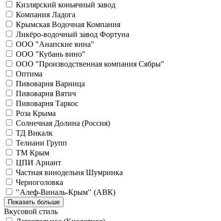
Кизлярский коньячный завод
Компания Ладога
Крымская Водочная Компания
Ликёро-водочный завод Фортуна
ООО "Анапские вина"
ООО "Кубань вино"
ООО "Производственная компания Сябры"
Оптима
Пивоварня Варница
Пивоварня Вятич
Пивоварня Таркос
Роза Крыма
Солнечная Долина (Россия)
ТД Викалк
Телиани Групп
ТМ Крым
ЦПИ Ариант
Частная винодельня Шумринка
Черноголовка
′′Алеф-Виналь-Крым′′ (АВК)
Показать больше
Вкусовой стиль