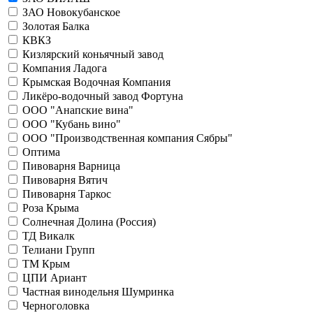
ЗАО Новокубанское
Золотая Балка
КВКЗ
Кизлярский коньячный завод
Компания Ладога
Крымская Водочная Компания
Ликёро-водочный завод Фортуна
ООО "Анапские вина"
ООО "Кубань вино"
ООО "Производственная компания Сябры"
Оптима
Пивоварня Варница
Пивоварня Вятич
Пивоварня Таркос
Роза Крыма
Солнечная Долина (Россия)
ТД Викалк
Телиани Групп
ТМ Крым
ЦПИ Ариант
Частная винодельня Шумринка
Черноголовка