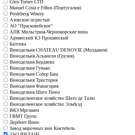
Glen Turner LTD
Manuel Costa e Filhos (Португалия)
Perdeberg Winery
Азовские игристые
АО "Прасковейское"
АПК Мильстрим-Черноморские вина
Армянский КЗ Прошянский
Балтика
Винодельня CHATEAU DENOVIE (Молдавия)
Винодельня Асканели (Грузия)
Винодельня Бердяева
Винодельня Гунько
Винодельня Собер Баш
Винодельня Тристория
Винодельня Фанагория
Винодельня Шато Пино
Винодельческое хозяйство Шато де Талю
Винодельческое хозяйство Эльбузд
ВКЗ Мргашен
ГВМТ Групп
Дербент Вино
Завод марочных вин Коктебель
ЗАО ВИЛАШ