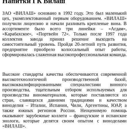
Напитки ГК Вилаш
ЗАО «ВИЛАШ» основано в 1992 году. Это был маленький
цех, укомплектованный первым оборудованием. «ВИЛАШ»
получили лицензию и начали разливать крепленые вина. В
ассортименте было всего три линейки – «Агдам»,
«Карабахское», «Портвейн 72». Только после 1997 года
коллектив завода принял решение выходить на
самостоятельный уровень. Пройдя 20-летний путь развития,
предприятие приобрело колоссальный опыт работы,
сформировалась слаженная высокопрофессиональная команда.
Высокие стандарты качества обеспечиваются современной
высокотехнологичной производственной базой,
высококвалифицированными специалистами винного
производства, тщательным отбором используемых для
производства виноматериалов, которые поставляются из
стран, славящихся давними традициями и качеством
виноделия – Италии, Испании, Чили, Аргентины, ЮАР, а
также южных регионов России. Неоценимую помощь
оказывают зарубежные коллеги – французские и испанские
энологи, которые делятся своим опытом с виноделами
«ВИЛАШ».