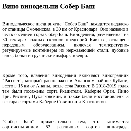
Вино винодельни Собер Баш
Винодельческое предприятие "Собер Баш" находится недалеко
от станицы Смоленская, в 30 км от Краснодара. Оно названо в
честь соседней горы Собер Баш. Винодельня, размещенная на
30 гектарах южных склонов предгорий Кавказа, оснащена
передовым оборудованием, включая температурно-
регулируемые контейнеры из нержавеющей стали, дубовые
чаны, бочки и грузинские амфоры-квеври.
Кроме того, владения винодельни включают виноградник
"Рассвет", который расположен в Анапском районе Кубани,
всего в 15 км от Анапы, возле села Рассвет. В 2018-2019 годах
там были посажены сорта Ркацители, Каберне Фран, Пино
Гри, Рислинг, Пухляковский, и также были восстановлены 3
гектара с сортами Каберне Совиньон и Красностоп.
"Собер Баш" примечательна тем, что занимается
сортоиспытанием 52 различных сортов винограда,