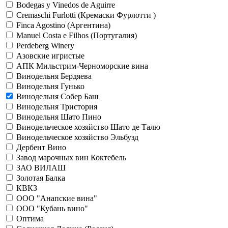
Bodegas y Vinedos de Aguirre
Cremaschi Furlotti (Кремаски Фурлотти )
Finca Agostino (Аргентина)
Manuel Costa e Filhos (Португалия)
Perdeberg Winery
Азовские игристые
АПК Мильстрим-Черноморские вина
Винодельня Бердяева
Винодельня Гунько
Винодельня Собер Баш
Винодельня Тристория
Винодельня Шато Пино
Винодельческое хозяйство Шато де Талю
Винодельческое хозяйство Эльбузд
Дербент Вино
Завод марочных вин Коктебель
ЗАО ВИЛАШ
Золотая Балка
КВКЗ
ООО "Анапские вина"
ООО "Кубань вино"
Оптима