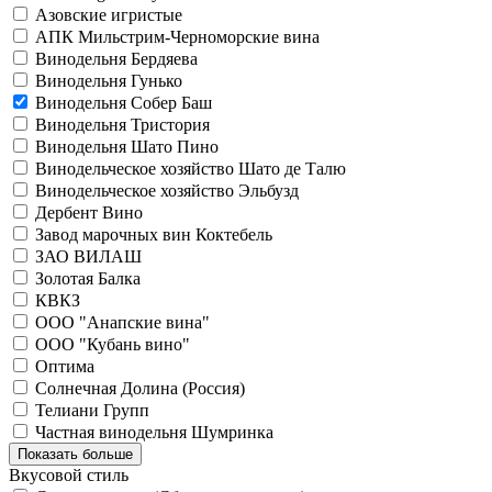
Азовские игристые
АПК Мильстрим-Черноморские вина
Винодельня Бердяева
Винодельня Гунько
Винодельня Собер Баш
Винодельня Тристория
Винодельня Шато Пино
Винодельческое хозяйство Шато де Талю
Винодельческое хозяйство Эльбузд
Дербент Вино
Завод марочных вин Коктебель
ЗАО ВИЛАШ
Золотая Балка
КВКЗ
ООО "Анапские вина"
ООО "Кубань вино"
Оптима
Солнечная Долина (Россия)
Телиани Групп
Частная винодельня Шумринка
Показать больше
Вкусовой стиль