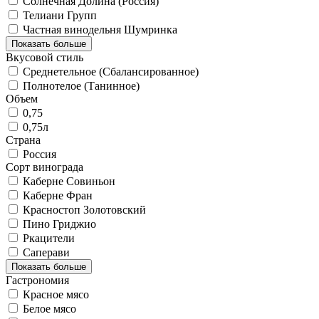
Солнечная Долина (Россия)
Телиани Групп
Частная винодельня Шумринка
Показать больше
Вкусовой стиль
Среднетельное (Сбалансированное)
Полнотелое (Танинное)
Объем
0,75
0,75л
Страна
Россия
Сорт винограда
Каберне Совиньон
Каберне Фран
Красностоп Золотовский
Пино Гриджио
Ркацители
Саперави
Показать больше
Гастрономия
Красное мясо
Белое мясо