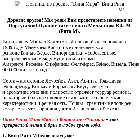
Дорогие друзья! Мы рады Вам представить новинки из
Португалии
!
Лучшие тихие вина в Мильстрим Rita M
(Рита М).
Винодельня Мануел Кошта энд Фильюш была основана в
1989 году Мануэлем Коштой в винодельческом
регионе Винью Верде. Виноргадники - собственные,
распределенные между муниципалитетами
Амаранте, Ресенде, Синфайнш, Фелгейрас, Байао, Визела, Пен
000 000 литров в год.
Сорта – автохтоны: Лоурейру, Азал, Аринту, Тражадура,
Эшпандейру, Виньяу и Боррасаль. Вкус, текстура
и ароматика этих вин полностью отражает терруар региона,
на который большое влияние оказывают геологические
характеристики и речная сеть. Почвы - гранитные вдоль рек,
которые текут с гор и впадают в Атлантический океан.
Вина Рита М от Мануел Кошта энд Фильюш
– это
прекрасный летний бриз в любое время года!
1. Вино
Рита М
белое полусухое
.