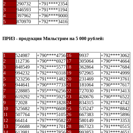
2
290732
+791****2354
3
946593
+791****1194
4
397962
+796****9000
5
870970
+792****3416
ПРИЗ - продукция Мильстрим на 5 000 рублей:
1
524987
+790****4756
16
9937
+792****3062
2
112736
+790****6927
17
305064
+790****4664
3
848549
+792****5577
18
362864
+792****7684
4
994232
+792****0318
19
972965
+792****4999
5
523256
+791****1482
20
231469
+792****3761
6
944641
+790****7733
21
181064
+790****7617
7
228885
+795****6256
22
727030
+791****3413
8
619292
+792****5925
23
420676
+790****6522
9
72028
+792****1828
24
834315
+792****4742
10
525682
+793****6608
25
535247
+792****8842
11
507764
+791****5105
26
667383
+793****5896
12
66414
+797****9582
27
580149
+791****3353
13
756688
+796****1701
28
867323
+791****0515
14
613981
+791****7856
29
993853
+792****4651