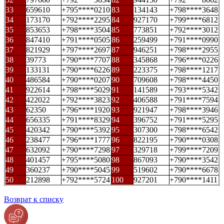
33
659610
+795****0210
83
134143
+798****3648
34
173170
+792****2295
84
927170
+799****6812
35
853653
+798****3504
85
773851
+792****3012
36
847410
+791****0505
86
259499
+791****0990
37
821929
+797****2697
87
946251
+798****2955
38
39773
+790****7707
88
345868
+796****0226
39
133131
+790****6226
89
223375
+798****1217
40
486584
+790****0207
90
709608
+798****4450
41
922614
+798****5029
91
141589
+793****5342
42
422022
+792****3823
92
406588
+791****7594
43
62350
+796****1920
93
921947
+798****3946
44
656335
+791****8329
94
396752
+791****5295
45
420342
+790****5392
95
307300
+798****6542
46
238477
+796****1777
96
822195
+790****0308
47
632092
+790****7298
97
329718
+799****7209
48
401457
+795****5080
98
867093
+790****3542
49
360237
+790****5045
99
519602
+790****6678
50
212898
+792****5724
100
927201
+790****1411
Возврат к списку