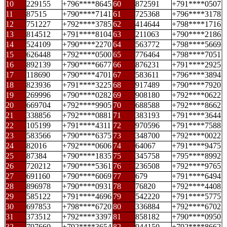
10
229155
+796****8645
60
872591
+791****0507
11
87515
+790****7141
61
725368
+796****3178
12
751227
+792****3785
62
414644
+798****1716
13
814512
+791****8104
63
211063
+790****2186
14
524109
+790****2270
64
563772
+798****5669
15
626448
+792****0500
65
776464
+798****7051
16
892139
+790****6677
66
876231
+791****2925
17
118690
+790****4701
67
583611
+796****3894
18
823936
+791****3225
68
917489
+790****7920
19
269996
+790****0282
69
908180
+792****0622
20
669704
+792****9905
70
688588
+792****8662
21
338856
+792****0881
71
383193
+791****3644
22
105199
+791****4311
72
970596
+791****7588
23
583566
+790****6375
73
348700
+792****0022
24
82016
+792****0606
74
64067
+791****9475
25
87384
+790****1835
75
345758
+795****8992
26
720212
+790****5361
76
236508
+792****9765
27
691160
+790****6069
77
679
+791****6494
28
896978
+790****0931
78
76820
+792****4408
29
585122
+791****4696
79
542220
+791****5775
30
697853
+798****6720
80
336884
+792****6702
31
373512
+792****3397
81
858182
+790****0950
32
797660
+792****3654
82
944150
+792****8662