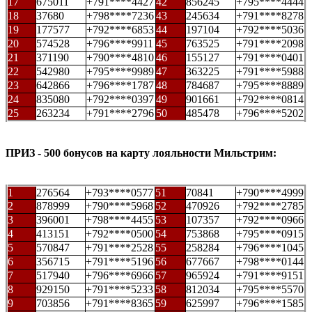
17
675011
+791****4427
42
856245
+795****4444
18
37680
+798****7236
43
245634
+791****8278
19
177577
+792****6853
44
197104
+792****5036
20
574528
+796****9911
45
763525
+791****2098
21
371190
+790****4810
46
155127
+791****0401
22
542980
+795****9989
47
363225
+791****5988
23
642866
+796****1787
48
784687
+795****8889
24
835080
+792****0397
49
901661
+792****0814
25
263234
+791****2796
50
485478
+796****5202
ПРИЗ - 500 бонусов на карту лояльности Мильстрим:
1
276564
+793****0577
51
70841
+790****4999
2
878999
+790****5968
52
470926
+792****2785
3
396001
+798****4455
53
107357
+792****0966
4
413151
+792****0500
54
753868
+795****0915
5
570847
+791****2528
55
258284
+796****1045
6
356715
+791****5196
56
677667
+798****0144
7
517940
+796****6966
57
965924
+791****9151
8
929150
+791****5233
58
812034
+795****5570
9
703856
+791****8365
59
625997
+796****1585