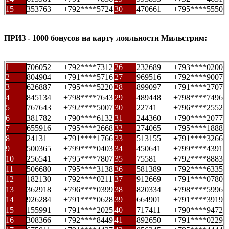
15
353763
+792****5724
30
470661
+795****5550
ПРИЗ - 1000 бонусов на карту лояльности Мильстрим:
1
706052
+792****7312
26
232689
+793****0200
2
804904
+791****5716
27
969516
+792****9007
3
626887
+795****5220
28
899097
+791****2707
4
845134
+798****7643
29
489448
+798****7496
5
767643
+792****5007
30
22741
+796****2552
6
381782
+790****6132
31
244360
+790****2077
7
655916
+795****2668
32
274065
+795****1888
8
24131
+791****1766
33
513155
+791****3266
9
500365
+799****0403
34
450641
+799****4391
10
256541
+795****7807
35
75581
+792****8883
11
506680
+795****3138
36
581389
+792****6335
12
182130
+792****0211
37
912669
+791****0780
13
362918
+796****0399
38
820334
+798****5996
14
926284
+791****0628
39
664901
+791****3919
15
155991
+791****2025
40
717411
+790****9472
16
308366
+792****8449
41
892650
+791****0229