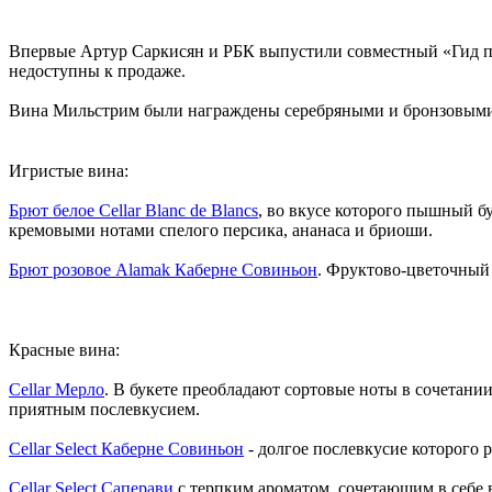
Впервые Артур Саркисян и РБК выпустили совместный «Гид по
недоступны к продаже.
Вина Мильстрим были награждены серебряными и бронзовыми 
⠀
Игристые вина:
Брют белое Cellar Blanc de Blancs
, во вкусе которого пышный б
кремовыми нотами спелого персика, ананаса и бриоши.
Брют розовое Alamak Каберне Совиньон
. Фруктово-цветочный 
⠀
Красные вина:
Cellar Мерло
. В букете преобладают сортовые ноты в сочетан
приятным послевкусием.
Cellar Select Каберне Совиньон
- долгое послевкусие которого 
Cellar Select Саперави
с терпким ароматом, сочетающим в себе 