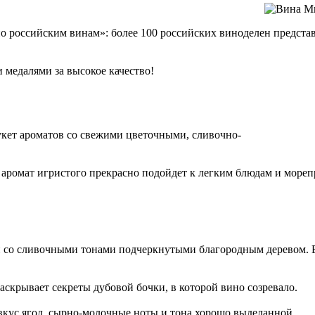
 российским винам»: более 100 российских виноделен представ
медалями за высокое качество!
укет ароматов со свежими цветочными, сливочно-
аромат игристого прекрасно подойдет к легким блюдам и мореп
ии со сливочными тонами подчеркнутыми благородным деревом.
раскрывает секреты дубовой бочки, в которой вино созревало.
вкус ягод, сырно-молочные ноты и тона хорошо выделанной